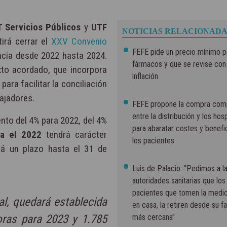
 Servicios Públicos
y
UTF
NOTICIAS RELACIONADA
irá cerrar el
XXV Convenio
FEFE pide un precio mínimo p
ncia desde 2022 hasta 2024.
fármacos y que se revise con 
xto acordado, que incorpora
inflación
para facilitar la conciliación
bajadores.
FEFE propone la compra com
entre la distribución y los hos
ento del 4% para 2022, del 4%
para abaratar costes y benefic
a el 2022
tendrá carácter
los pacientes
rá un plazo hasta el 31 de
Luis de Palacio: “Pedimos a l
autoridades sanitarias que los
pacientes que tomen la medi
ual, quedará establecida
en casa, la retiren desde su f
oras para 2023 y 1.785
más cercana"