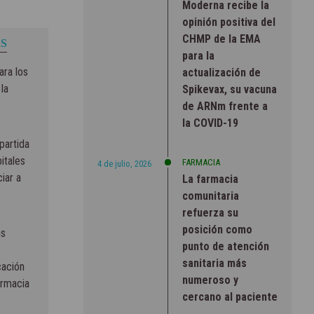
Moderna recibe la
opinión positiva del
CHMP de la EMA
S
para la
ara los
actualización de
la
Spikevax, su vacuna
de ARNm frente a
la COVID-19
partida
pitales
FARMACIA
4 de julio, 2026
iar a
La farmacia
comunitaria
refuerza su
posición como
as
punto de atención
sanitaria más
cación
numeroso y
armacia
cercano al paciente