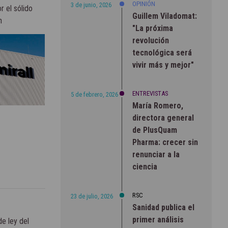
OPINIÓN
3 de junio, 2026
r el sólido
Guillem Viladomat:
n
"La próxima
revolución
tecnológica será
vivir más y mejor"
ENTREVISTAS
5 de febrero, 2026
María Romero,
directora general
de PlusQuam
Pharma: crecer sin
renunciar a la
ciencia
RSC
23 de julio, 2026
Sanidad publica el
primer análisis
e ley del