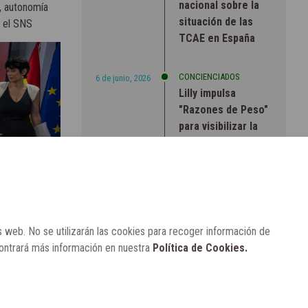
nacional sobre la
, autonomía
situación de las
a el SNS
TCAE en España
CONCIENCIADOS
6 de junio, 2026
Lilly impulsa
"Razones de Peso"
para visibilizar la
obesidad
ENTRE BASTIDORES
25 de marzo, 2023
Real Academia
Nacional de
Farmacia: un
s web. No se utilizarán las cookies para recoger información de
laboratorio de
contrará más información en nuestra
Política de Cookies.
ideas que se ha
adaptado a la
sociedad actual