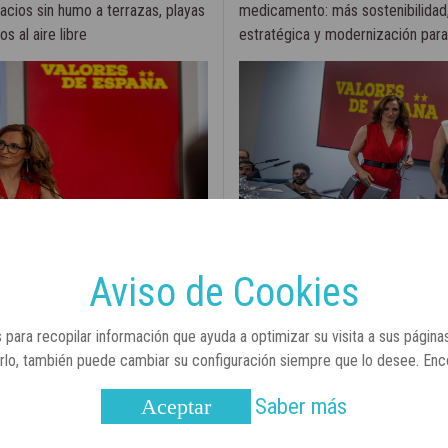
acios sin humo a terrazas, playas
medicamento: más sostenibilidad
s al aire libre
estratégica y modernización par
2
29 de julio, 2022
Aviso de Cookies
 para recopilar información que ayuda a optimizar su visita a sus página
arlo, también puede cambiar su configuración siempre que lo desee. En
Saber más
Aceptar