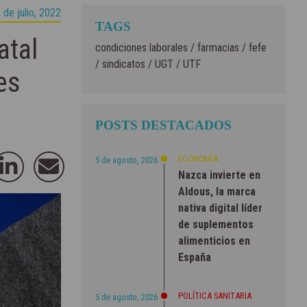
 de julio, 2022
TAGS
atal
condiciones laborales
/
farmacias
/
fefe
/
sindicatos
/
UGT
/
UTF
es
POSTS DESTACADOS
ECONOMÍA
5 de agosto, 2026
Nazca invierte en
Aldous, la marca
nativa digital líder
de suplementos
alimenticios en
España
POLÍTICA SANITARIA
5 de agosto, 2026