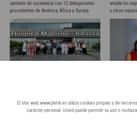
sanitario de excelencia con 12 delegaciones
amplía los esp
procedentes de América, África y Europa
y otros espacio
29 de julio, 2022
29 de julio, 202
El sitio web www.phmk.es utiliza cookies propias y de terceros
carácter personal. Usted puede permitir su uso o rechaz