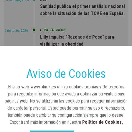
Sanidad publica el primer análisis nacional
sobre la situación de las TCAE en España
CONCIENCIADOS
6 de junio, 2026
Lilly impulsa "Razones de Peso" para
visibilizar la obesidad
ENTRE BASTIDORES
25 de marzo, 2023
Real Academia Nacional de Farmacia: un
Aviso de Cookies
laboratorio de ideas que se ha adaptado a
la sociedad actual
El sitio web www.phmk.es utiliza cookies propias y de terceros
para recopilar información que ayuda a optimizar su visita a sus
páginas web. No se utilizarán las cookies para recoger información
de carácter personal. Usted puede permitir su uso o rechazarlo,
también puede cambiar su configuración siempre que lo desee.
Encontrará más información en nuestra
Política de Cookies.