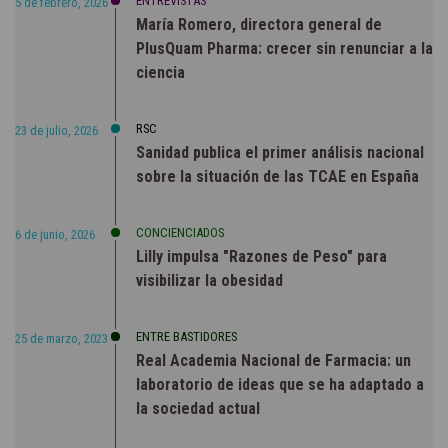
ENTREVISTAS
5 de febrero, 2026
María Romero, directora general de
PlusQuam Pharma: crecer sin renunciar a la
ciencia
RSC
23 de julio, 2026
Sanidad publica el primer análisis nacional
sobre la situación de las TCAE en España
CONCIENCIADOS
6 de junio, 2026
Lilly impulsa "Razones de Peso" para
visibilizar la obesidad
ENTRE BASTIDORES
25 de marzo, 2023
Real Academia Nacional de Farmacia: un
Aviso de Cookies
laboratorio de ideas que se ha adaptado a
la sociedad actual
El sitio web www.phmk.es utiliza cookies propias y de terceros