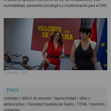
sostenibilidad, autonomía estratégica y modernización para el SNS
15 de junio, 2022
TAGS
cronotipo
/
déficit de atención
/
hiperactividad
/
niños y
adolescentes
/
Sociedad Española del Sueño
/
TDHA
/
trastorno
/
vespertino