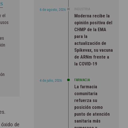
S
INDUSTRIA
6 de agosto, 2026
 el
Moderna recibe la
 usos
opinión positiva del
CHMP de la EMA
para la
res
actualización de
ión
Spikevax, su vacuna
de ARNm frente a
la COVID-19
ión
FARMACIA
4 de julio, 2026
La farmacia
comunitaria
refuerza su
posición como
es.
punto de atención
sanitaria más
y óxido de
numeroso y