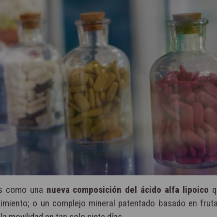
nes como una
nueva composición del ácido alfa lipoico
q
ecimiento; o un complejo mineral patentado basado en fruta
a movilidad en tan solo siete días.