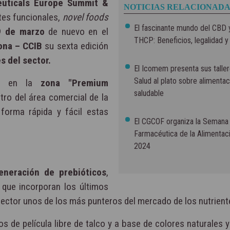
euticals Europe Summit &
NOTICIAS RELACIONADA
ntes funcionales,
novel foods
El fascinante mundo del CBD y
9 de marzo
de nuevo en el
THCP: Beneficios, legalidad y
ona – CCIB
su sexta edición
s del sector.
El Icomem presenta sus talle
Salud al plato sobre alimentac
n en la
zona "Premium
saludable
ro del área comercial de la
e forma rápida y fácil estas
El CGCOF organiza la Semana
Farmacéutica de la Alimentac
2024
neración de prebióticos
,
que incorporan los últimos
ector unos de los más punteros del mercado de los nutrient
 de película libre de talco y a base de colores naturales 