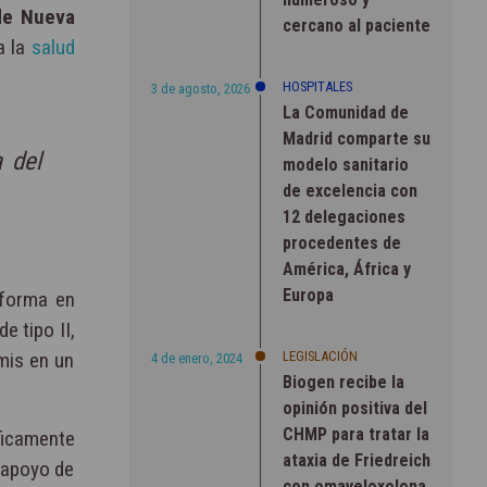
de Nueva
cercano al paciente
a la
salud
HOSPITALES
3 de agosto, 2026
La Comunidad de
Madrid comparte su
 del
modelo sanitario
de excelencia con
12 delegaciones
procedentes de
América, África y
Europa
sforma en
e tipo II,
LEGISLACIÓN
rmis en un
4 de enero, 2024
Biogen recibe la
opinión positiva del
CHMP para tratar la
ficamente
ataxia de Friedreich
 apoyo de
con omaveloxolona