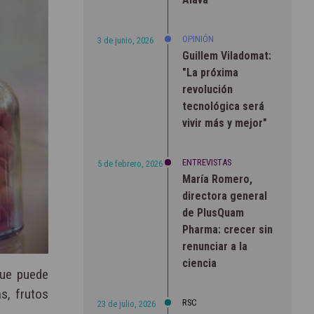
OPINIÓN
3 de junio, 2026
Guillem Viladomat:
"La próxima
revolución
tecnológica será
vivir más y mejor"
ENTREVISTAS
5 de febrero, 2026
María Romero,
directora general
de PlusQuam
Pharma: crecer sin
renunciar a la
ciencia
ue puede
s, frutos
RSC
23 de julio, 2026