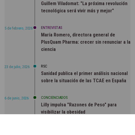
Guillem Viladomat: "La próxima revolución
tecnológica será vivir más y mejor"
ENTREVISTAS
5 de febrero, 2026
María Romero, directora general de
PlusQuam Pharma: crecer sin renunciar a la
ciencia
RSC
23 de julio, 2026
Sanidad publica el primer análisis nacional
sobre la situación de las TCAE en España
CONCIENCIADOS
6 de junio, 2026
Lilly impulsa "Razones de Peso" para
visibilizar la obesidad
ENTRE BASTIDORES
25 de marzo, 2023