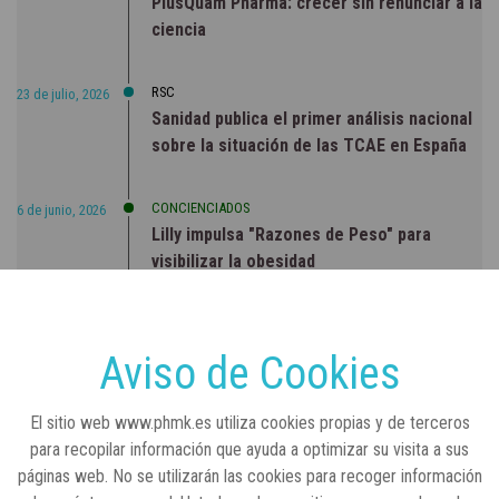
PlusQuam Pharma: crecer sin renunciar a la
ciencia
RSC
23 de julio, 2026
Sanidad publica el primer análisis nacional
sobre la situación de las TCAE en España
CONCIENCIADOS
6 de junio, 2026
Lilly impulsa "Razones de Peso" para
visibilizar la obesidad
ENTRE BASTIDORES
25 de marzo, 2023
Real Academia Nacional de Farmacia: un
Aviso de Cookies
laboratorio de ideas que se ha adaptado a
la sociedad actual
El sitio web www.phmk.es utiliza cookies propias y de terceros
para recopilar información que ayuda a optimizar su visita a sus
páginas web. No se utilizarán las cookies para recoger información