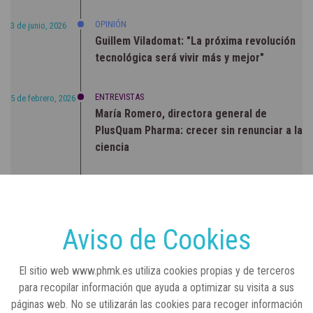
OPINIÓN
3 de junio, 2026
Guillem Viladomat: "La próxima revolución
tecnológica será vivir más y mejor"
ENTREVISTAS
5 de febrero, 2026
María Romero, directora general de
PlusQuam Pharma: crecer sin renunciar a la
ciencia
RSC
23 de julio, 2026
Sanidad publica el primer análisis nacional
sobre la situación de las TCAE en España
Aviso de Cookies
CONCIENCIADOS
6 de junio, 2026
El sitio web www.phmk.es utiliza cookies propias y de terceros
Lilly impulsa "Razones de Peso" para
para recopilar información que ayuda a optimizar su visita a sus
visibilizar la obesidad
páginas web. No se utilizarán las cookies para recoger información