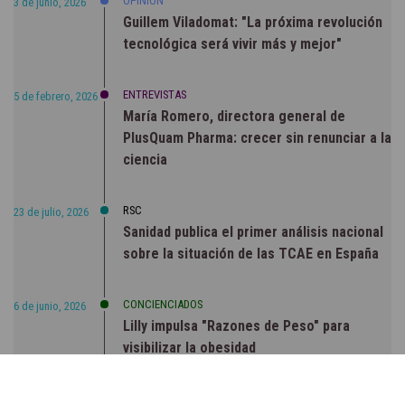
OPINIÓN
3 de junio, 2026
Guillem Viladomat: "La próxima revolución
tecnológica será vivir más y mejor"
ENTREVISTAS
5 de febrero, 2026
María Romero, directora general de
PlusQuam Pharma: crecer sin renunciar a la
ciencia
RSC
23 de julio, 2026
Sanidad publica el primer análisis nacional
sobre la situación de las TCAE en España
CONCIENCIADOS
6 de junio, 2026
Lilly impulsa "Razones de Peso" para
visibilizar la obesidad
ENTRE BASTIDORES
25 de marzo, 2023