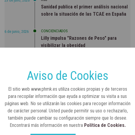
23 de julio, 2026
Sanidad publica el primer análisis nacional
sobre la situación de las TCAE en España
CONCIENCIADOS
6 de junio, 2026
Lilly impulsa "Razones de Peso" para
visibilizar la obesidad
ENTRE BASTIDORES
25 de marzo, 2023
Real Academia Nacional de Farmacia: un
Aviso de Cookies
laboratorio de ideas que se ha adaptado a
la sociedad actual
El sitio web www.phmk.es utiliza cookies propias y de terceros
para recopilar información que ayuda a optimizar su visita a sus
páginas web. No se utilizarán las cookies para recoger información
de carácter personal. Usted puede permitir su uso o rechazarlo,
también puede cambiar su configuración siempre que lo desee.
Encontrará más información en nuestra
Política de Cookies.