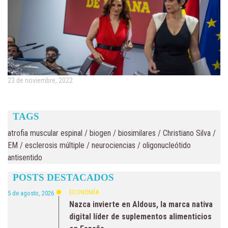
23 de noviembre, 2022
TAGS
atrofia muscular espinal
/
biogen
/
biosimilares
/
Christiano Silva
/
EM
/
esclerosis múltiple
/
neurociencias
/
oligonucleótido
antisentido
POSTS DESTACADOS
ECONOMÍA
5 de agosto, 2026
Nazca invierte en Aldous, la marca nativa
digital líder de suplementos alimenticios