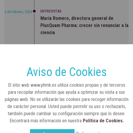
ENTREVISTAS
5 de febrero, 2026
María Romero, directora general de
PlusQuam Pharma: crecer sin renunciar a la
ciencia
RSC
23 de julio, 2026
Sanidad publica el primer análisis nacional
sobre la situación de las TCAE en España
Aviso de Cookies
CONCIENCIADOS
6 de junio, 2026
El sitio web www.phmk.es utiliza cookies propias y de terceros
Lilly impulsa "Razones de Peso" para
para recopilar información que ayuda a optimizar su visita a sus
visibilizar la obesidad
páginas web. No se utilizarán las cookies para recoger información
de carácter personal. Usted puede permitir su uso o rechazarlo,
ENTRE BASTIDORES
25 de marzo, 2023
también puede cambiar su configuración siempre que lo desee.
Real Academia Nacional de Farmacia: un
Encontrará más información en nuestra
Política de Cookies.
laboratorio de ideas que se ha adaptado a
la sociedad actual