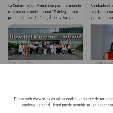
La Comunidad de Madrid comparte su modelo
Aprobado el p
sanitario de excelencia con 12 delegaciones
amplía los esp
procedentes de América, África y Europa
y otros espacio
31 de mayo, 2020
31 de mayo, 20
El sitio web www.phmk.es utiliza cookies propias y de terceros
carácter personal. Usted puede permitir su uso o rechaz