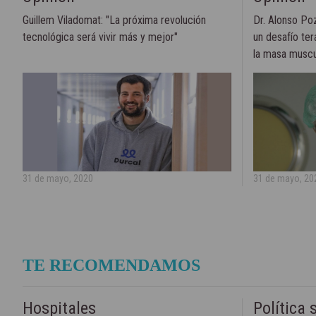
Guillem Viladomat: "La próxima revolución
Dr. Alonso Po
tecnológica será vivir más y mejor"
un desafío te
la masa muscu
31 de mayo, 2020
31 de mayo, 20
TE RECOMENDAMOS
Hospitales
Política 