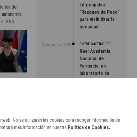
Lilly impulsa
e ley del
"Razones de Peso"
, autonomía
para visibilizar la
a el SNS
obesidad
ENTRE BASTIDORES
25 de marzo, 2023
Real Academia
Nacional de
Farmacia: un
laboratorio de
ideas que se ha
adaptado a la
sociedad actual
s web. No se utilizarán las cookies para recoger información de
contrará más información en nuestra
Política de Cookies.