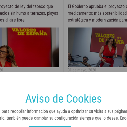
royecto de ley del tabaco que
El Gobierno aprueba el proyecto d
acios sin humo a terrazas, playas
medicamento: más sostenibilidad
s al aire libre
estratégica y modernización par
20
31 de mayo, 2020
Aviso de Cookies
 para recopilar información que ayuda a optimizar su visita a sus página
arlo, también puede cambiar su configuración siempre que lo desee. En