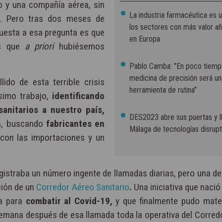
co y una compañía aérea, sin
La industria farmacéutica es 
s. Pero tras dos meses de
los sectores con más valor a
puesta a esa pregunta es que
en Europa
os que
a priori
hubiésemos
Pablo Camba: "En poco tiemp
medicina de precisión será un
do de esta terrible crisis
herramienta de rutina"
simo trabajo,
identificando
anitarios a nuestro país,
DES2023 abre sus puertas y l
n
, buscando
fabricantes en
Málaga de tecnologías disrupt
con las importaciones y un
straba un número ingente de llamadas diarias, pero una de 
ción de un
Corredor Aéreo Sanitario
.
Una iniciativa que nació 
ña para
combatir al Covid-19,
y que finalmente pudo mater
semana después de esa llamada toda la operativa del Corred