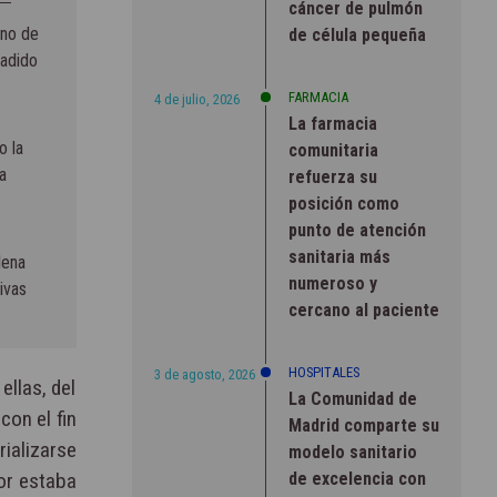
cáncer de pulmón
uno de
de célula pequeña
ñadido
FARMACIA
4 de julio, 2026
La farmacia
o la
comunitaria
a
refuerza su
posición como
punto de atención
sanitaria más
lena
numeroso y
ivas
cercano al paciente
HOSPITALES
3 de agosto, 2026
ellas, del
La Comunidad de
con el fin
Madrid comparte su
ializarse
modelo sanitario
de excelencia con
or estaba