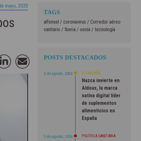
de mayo, 2020
TAGS
pos
alfonsel
/
coronavirus
/
Corredor aéreo
sanitario
/
Iberia
/
oesía
/
tecnología
POSTS DESTACADOS
ECONOMÍA
5 de agosto, 2026
Nazca invierte en
Aldous, la marca
nativa digital líder
de suplementos
alimenticios en
España
POLÍTICA SANITARIA
5 de agosto, 2026