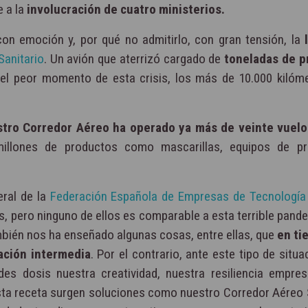
e a la
involucración de cuatro ministerios.
on emoción y, por qué no admitirlo, con gran tensión, la
Sanitario
. Un avión que aterrizó cargado de
toneladas de p
l peor momento de esta crisis, los más de 10.000 kilóm
tro Corredor Aéreo ha operado ya más de veinte vuelo
illones de productos como mascarillas, equipos de pr
eral de la
Federación Española de Empresas de Tecnología 
s, pero ninguno de ellos es comparable a esta terrible pand
mbién nos ha enseñado algunas cosas, entre ellas, que
en ti
ación intermedia
. Por el contrario, ante este tipo de situ
des dosis nuestra creatividad, nuestra resiliencia empresa
sta receta surgen soluciones como nuestro Corredor Aéreo S