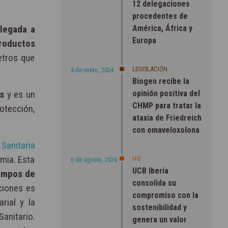
12 delegaciones
procedentes de
América, África y
llegada a
Europa
roductos
etros que
LEGISLACIÓN
4 de enero, 2024
Biogen recibe la
opinión positiva del
s
y es un
CHMP para tratar la
otección,
ataxia de Friedreich
con omaveloxolona
Sanitaria
emia. Esta
I+D
6 de agosto, 2026
UCB Iberia
empos de
consolida su
aciones es
compromiso con la
rial y la
sostenibilidad y
anitario.
genera un valor