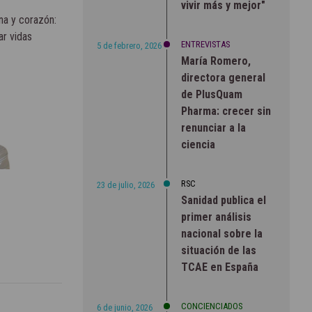
vivir más y mejor"
na y corazón:
ar vidas
ENTREVISTAS
5 de febrero, 2026
María Romero,
directora general
de PlusQuam
Pharma: crecer sin
renunciar a la
ciencia
RSC
23 de julio, 2026
Sanidad publica el
primer análisis
nacional sobre la
situación de las
TCAE en España
CONCIENCIADOS
6 de junio, 2026