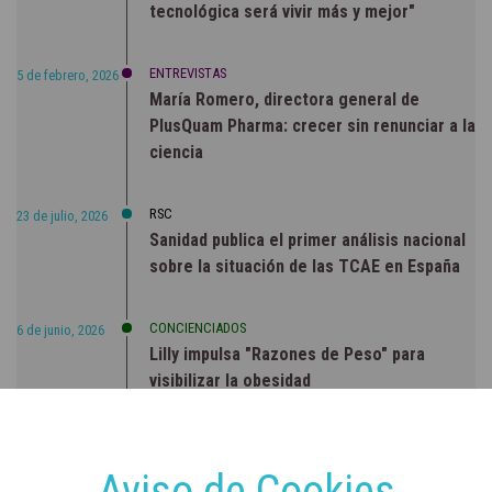
tecnológica será vivir más y mejor"
ENTREVISTAS
5 de febrero, 2026
María Romero, directora general de
PlusQuam Pharma: crecer sin renunciar a la
ciencia
RSC
23 de julio, 2026
Sanidad publica el primer análisis nacional
sobre la situación de las TCAE en España
CONCIENCIADOS
6 de junio, 2026
Lilly impulsa "Razones de Peso" para
visibilizar la obesidad
ENTRE BASTIDORES
25 de marzo, 2023
Real Academia Nacional de Farmacia: un
Aviso de Cookies