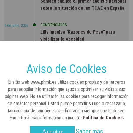
Sanidad publica el primer análisis nacional
sobre la situación de las TCAE en España
CONCIENCIADOS
6 de junio, 2026
Lilly impulsa "Razones de Peso" para
visibilizar la obesidad
ENTRE BASTIDORES
25 de marzo, 2023
Real Academia Nacional de Farmacia: un
Aviso de Cookies
laboratorio de ideas que se ha adaptado a
la sociedad actual
El sitio web www.phmk.es utiliza cookies propias y de terceros
para recopilar información que ayuda a optimizar su visita a sus
páginas web. No se utilizarán las cookies para recoger información
de carácter personal. Usted puede permitir su uso o rechazarlo,
también puede cambiar su configuración siempre que lo desee.
Encontrará más información en nuestra
Política de Cookies.
Saber más
Aceptar