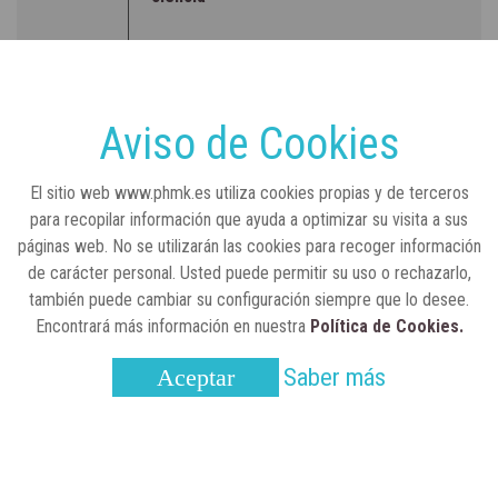
RSC
23 de julio, 2026
Sanidad publica el primer análisis nacional
sobre la situación de las TCAE en España
Aviso de Cookies
CONCIENCIADOS
6 de junio, 2026
El sitio web www.phmk.es utiliza cookies propias y de terceros
Lilly impulsa "Razones de Peso" para
para recopilar información que ayuda a optimizar su visita a sus
visibilizar la obesidad
páginas web. No se utilizarán las cookies para recoger información
de carácter personal. Usted puede permitir su uso o rechazarlo,
ENTRE BASTIDORES
25 de marzo, 2023
también puede cambiar su configuración siempre que lo desee.
Real Academia Nacional de Farmacia: un
Encontrará más información en nuestra
Política de Cookies.
laboratorio de ideas que se ha adaptado a
la sociedad actual
Saber más
Aceptar