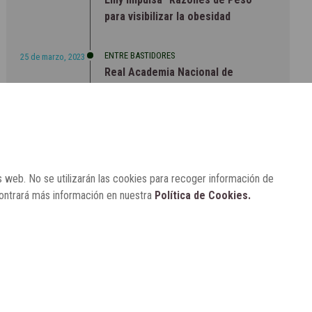
para visibilizar la obesidad
ENTRE BASTIDORES
25 de marzo, 2023
Real Academia Nacional de
Farmacia: un laboratorio de ideas
que se ha adaptado a la sociedad
actual
s web. No se utilizarán las cookies para recoger información de
contrará más información en nuestra
Política de Cookies.
CONTACTO
SUSCRÍBETE
AVISO LEGAL