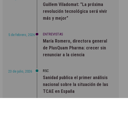
Guillem Viladomat: "La próxima
revolución tecnológica será vivir
más y mejor"
ENTREVISTAS
5 de febrero, 2026
María Romero, directora general
de PlusQuam Pharma: crecer sin
renunciar a la ciencia
RSC
23 de julio, 2026
Sanidad publica el primer análisis
nacional sobre la situación de las
TCAE en España
CONCIENCIADOS
6 de junio, 2026
Lilly impulsa "Razones de Peso"
para visibilizar la obesidad