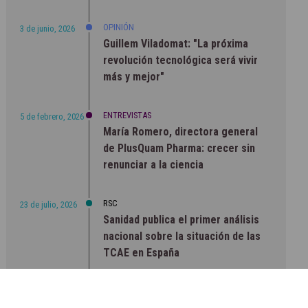
OPINIÓN
3 de junio, 2026
Guillem Viladomat: "La próxima
revolución tecnológica será vivir
más y mejor"
ENTREVISTAS
5 de febrero, 2026
María Romero, directora general
de PlusQuam Pharma: crecer sin
renunciar a la ciencia
RSC
23 de julio, 2026
Sanidad publica el primer análisis
nacional sobre la situación de las
TCAE en España
CONCIENCIADOS
6 de junio, 2026
Lilly impulsa "Razones de Peso"