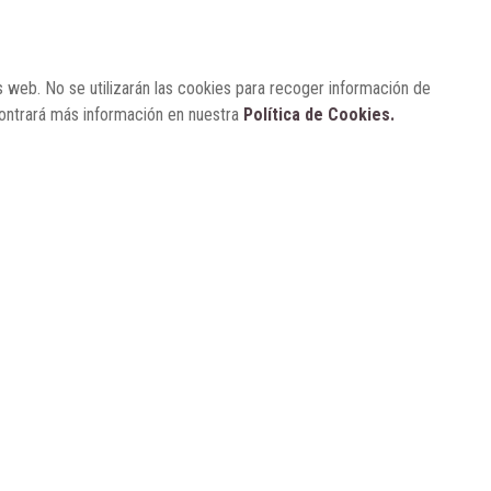
para visibilizar la obesidad
s web. No se utilizarán las cookies para recoger información de
ENTRE BASTIDORES
25 de marzo, 2023
Real Academia Nacional de
contrará más información en nuestra
Política de Cookies.
Farmacia: un laboratorio de ideas
que se ha adaptado a la sociedad
actual
CONTACTO
SUSCRÍBETE
AVISO LEGAL