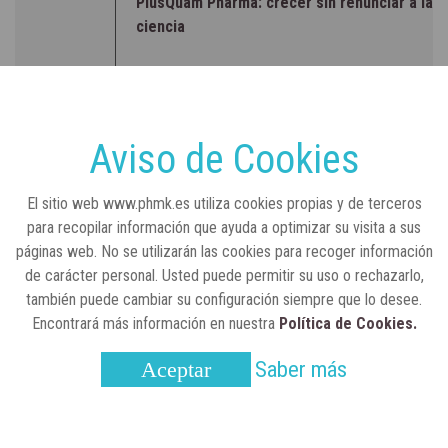
PlusQuam Pharma: crecer sin renunciar a la
ciencia
RSC
23 de julio, 2026
Sanidad publica el primer análisis nacional
sobre la situación de las TCAE en España
Aviso de Cookies
CONCIENCIADOS
6 de junio, 2026
El sitio web www.phmk.es utiliza cookies propias y de terceros
Lilly impulsa "Razones de Peso" para
para recopilar información que ayuda a optimizar su visita a sus
visibilizar la obesidad
páginas web. No se utilizarán las cookies para recoger información
de carácter personal. Usted puede permitir su uso o rechazarlo,
ENTRE BASTIDORES
25 de marzo, 2023
también puede cambiar su configuración siempre que lo desee.
Real Academia Nacional de Farmacia: un
Encontrará más información en nuestra
Política de Cookies.
laboratorio de ideas que se ha adaptado a
la sociedad actual
Saber más
Aceptar