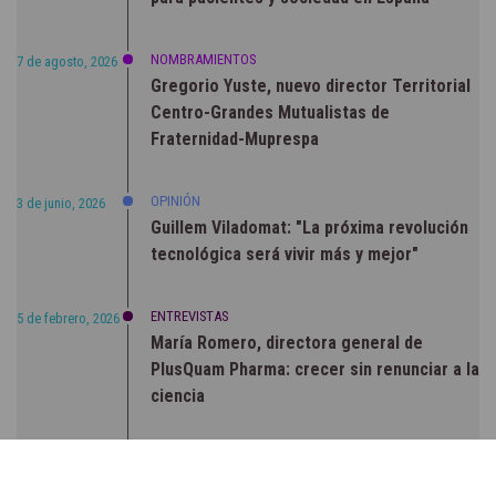
NOMBRAMIENTOS
7 de agosto, 2026
Gregorio Yuste, nuevo director Territorial
Centro-Grandes Mutualistas de
Fraternidad-Muprespa
OPINIÓN
3 de junio, 2026
Guillem Viladomat: "La próxima revolución
tecnológica será vivir más y mejor"
ENTREVISTAS
5 de febrero, 2026
María Romero, directora general de
PlusQuam Pharma: crecer sin renunciar a la
ciencia
RSC
23 de julio, 2026
Sanidad publica el primer análisis nacional