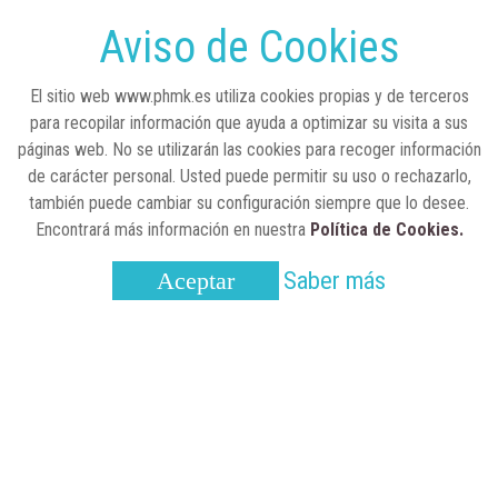
sobre la situación de las TCAE en España
Aviso de Cookies
CONCIENCIADOS
6 de junio, 2026
El sitio web www.phmk.es utiliza cookies propias y de terceros
Lilly impulsa "Razones de Peso" para
para recopilar información que ayuda a optimizar su visita a sus
visibilizar la obesidad
páginas web. No se utilizarán las cookies para recoger información
de carácter personal. Usted puede permitir su uso o rechazarlo,
ENTRE BASTIDORES
25 de marzo, 2023
también puede cambiar su configuración siempre que lo desee.
Real Academia Nacional de Farmacia: un
Encontrará más información en nuestra
Política de Cookies.
laboratorio de ideas que se ha adaptado a
la sociedad actual
Saber más
Aceptar