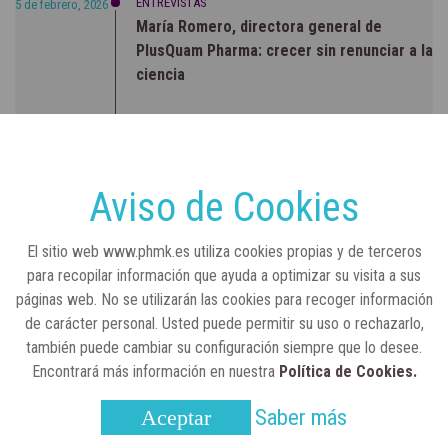
ENTREVISTAS
5 de febrero, 2026
María Romero, directora general de
PlusQuam Pharma: crecer sin renunciar a la
ciencia
RSC
23 de julio, 2026
Sanidad publica el primer análisis nacional
sobre la situación de las TCAE en España
Aviso de Cookies
CONCIENCIADOS
6 de junio, 2026
El sitio web www.phmk.es utiliza cookies propias y de terceros
Lilly impulsa "Razones de Peso" para
para recopilar información que ayuda a optimizar su visita a sus
visibilizar la obesidad
páginas web. No se utilizarán las cookies para recoger información
de carácter personal. Usted puede permitir su uso o rechazarlo,
ENTRE BASTIDORES
25 de marzo, 2023
también puede cambiar su configuración siempre que lo desee.
Real Academia Nacional de Farmacia: un
Encontrará más información en nuestra
Política de Cookies.
laboratorio de ideas que se ha adaptado a
la sociedad actual
Saber más
Aceptar