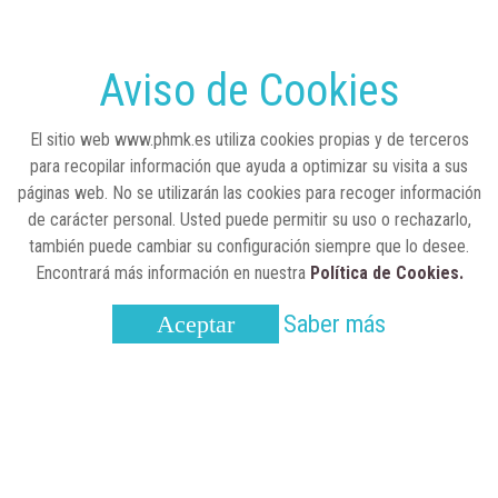
RSC
23 de julio, 2026
Sanidad publica el primer análisis nacional
sobre la situación de las TCAE en España
Aviso de Cookies
CONCIENCIADOS
6 de junio, 2026
El sitio web www.phmk.es utiliza cookies propias y de terceros
Lilly impulsa "Razones de Peso" para
para recopilar información que ayuda a optimizar su visita a sus
visibilizar la obesidad
páginas web. No se utilizarán las cookies para recoger información
de carácter personal. Usted puede permitir su uso o rechazarlo,
ENTRE BASTIDORES
25 de marzo, 2023
también puede cambiar su configuración siempre que lo desee.
Real Academia Nacional de Farmacia: un
Encontrará más información en nuestra
Política de Cookies.
laboratorio de ideas que se ha adaptado a
la sociedad actual
Saber más
Aceptar