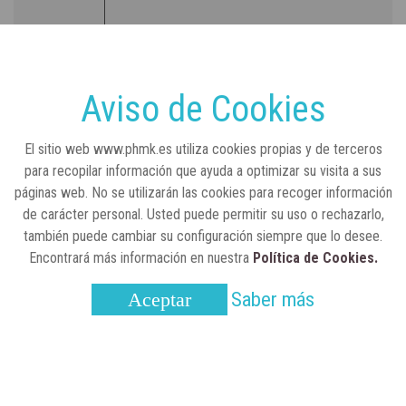
RSC
23 de julio, 2026
Sanidad publica el primer análisis nacional
sobre la situación de las TCAE en España
Aviso de Cookies
CONCIENCIADOS
6 de junio, 2026
El sitio web www.phmk.es utiliza cookies propias y de terceros
Lilly impulsa "Razones de Peso" para
para recopilar información que ayuda a optimizar su visita a sus
visibilizar la obesidad
páginas web. No se utilizarán las cookies para recoger información
de carácter personal. Usted puede permitir su uso o rechazarlo,
ENTRE BASTIDORES
25 de marzo, 2023
también puede cambiar su configuración siempre que lo desee.
Real Academia Nacional de Farmacia: un
Encontrará más información en nuestra
Política de Cookies.
laboratorio de ideas que se ha adaptado a
la sociedad actual
Saber más
Aceptar