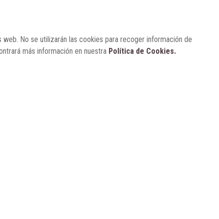
para visibilizar la obesidad
s web. No se utilizarán las cookies para recoger información de
ENTRE BASTIDORES
25 de marzo, 2023
Real Academia Nacional de
contrará más información en nuestra
Política de Cookies.
Farmacia: un laboratorio de ideas
que se ha adaptado a la sociedad
actual
CONTACTO
SUSCRÍBETE
AVISO LEGAL