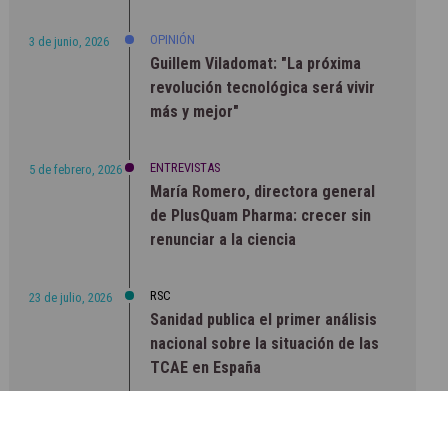
OPINIÓN
3 de junio, 2026
Guillem Viladomat: "La próxima
revolución tecnológica será vivir
más y mejor"
ENTREVISTAS
5 de febrero, 2026
María Romero, directora general
de PlusQuam Pharma: crecer sin
renunciar a la ciencia
RSC
23 de julio, 2026
Sanidad publica el primer análisis
nacional sobre la situación de las
TCAE en España
CONCIENCIADOS
6 de junio, 2026
Lilly impulsa "Razones de Peso"