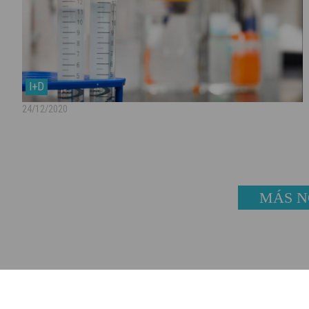
I+D
24/12/2020
MÁS N