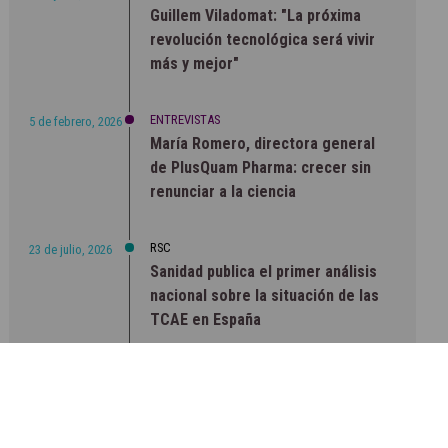
Guillem Viladomat: "La próxima
revolución tecnológica será vivir
más y mejor"
ENTREVISTAS
5 de febrero, 2026
María Romero, directora general
de PlusQuam Pharma: crecer sin
renunciar a la ciencia
RSC
23 de julio, 2026
Sanidad publica el primer análisis
nacional sobre la situación de las
TCAE en España
CONCIENCIADOS
6 de junio, 2026
Lilly impulsa "Razones de Peso"
para visibilizar la obesidad