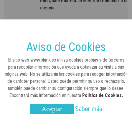
PlusQuam Pharma: crecer sin renunciar a la
ciencia
RSC
23 de julio, 2026
Sanidad publica el primer análisis nacional
sobre la situación de las TCAE en España
Aviso de Cookies
CONCIENCIADOS
6 de junio, 2026
El sitio web www.phmk.es utiliza cookies propias y de terceros
Lilly impulsa "Razones de Peso" para
para recopilar información que ayuda a optimizar su visita a sus
visibilizar la obesidad
páginas web. No se utilizarán las cookies para recoger información
de carácter personal. Usted puede permitir su uso o rechazarlo,
ENTRE BASTIDORES
25 de marzo, 2023
también puede cambiar su configuración siempre que lo desee.
Real Academia Nacional de Farmacia: un
Encontrará más información en nuestra
Política de Cookies.
laboratorio de ideas que se ha adaptado a
la sociedad actual
Saber más
Aceptar