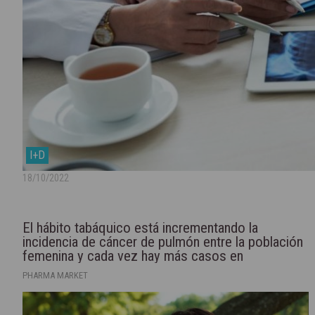
I+D
18/10/2022
El hábito tabáquico está incrementando la
incidencia de cáncer de pulmón entre la población
femenina y cada vez hay más casos en
embarazadas
PHARMA MARKET