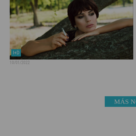
I+D
10/01/2022
MÁS N