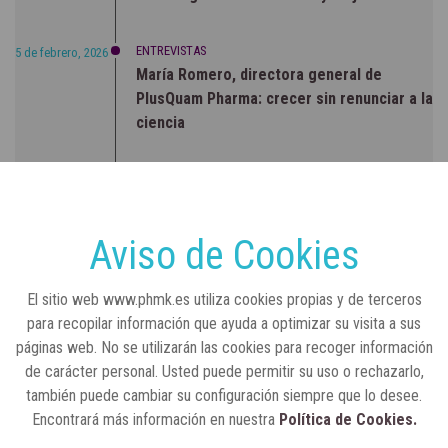
ENTREVISTAS
5 de febrero, 2026
María Romero, directora general de
PlusQuam Pharma: crecer sin renunciar a la
ciencia
RSC
23 de julio, 2026
Sanidad publica el primer análisis nacional
sobre la situación de las TCAE en España
Aviso de Cookies
CONCIENCIADOS
6 de junio, 2026
El sitio web www.phmk.es utiliza cookies propias y de terceros
Lilly impulsa "Razones de Peso" para
para recopilar información que ayuda a optimizar su visita a sus
visibilizar la obesidad
páginas web. No se utilizarán las cookies para recoger información
de carácter personal. Usted puede permitir su uso o rechazarlo,
ENTRE BASTIDORES
25 de marzo, 2023
también puede cambiar su configuración siempre que lo desee.
Real Academia Nacional de Farmacia: un
Encontrará más información en nuestra
Política de Cookies.
laboratorio de ideas que se ha adaptado a