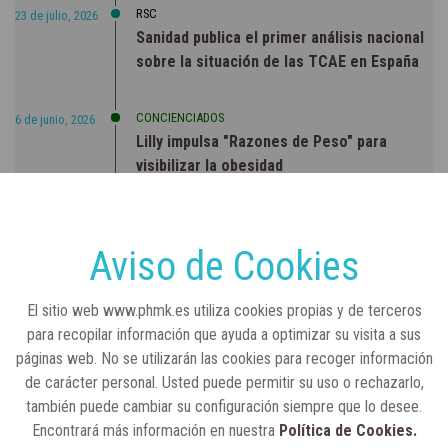
RSC
23 de julio, 2026
Sanidad publica el primer análisis nacional
sobre la situación de las TCAE en España
CONCIENCIADOS
6 de junio, 2026
Lilly impulsa "Razones de Peso" para
visibilizar la obesidad
ENTRE BASTIDORES
25 de marzo, 2023
Real Academia Nacional de Farmacia: un
Aviso de Cookies
laboratorio de ideas que se ha adaptado a
la sociedad actual
El sitio web www.phmk.es utiliza cookies propias y de terceros
para recopilar información que ayuda a optimizar su visita a sus
páginas web. No se utilizarán las cookies para recoger información
de carácter personal. Usted puede permitir su uso o rechazarlo,
también puede cambiar su configuración siempre que lo desee.
Encontrará más información en nuestra
Política de Cookies.