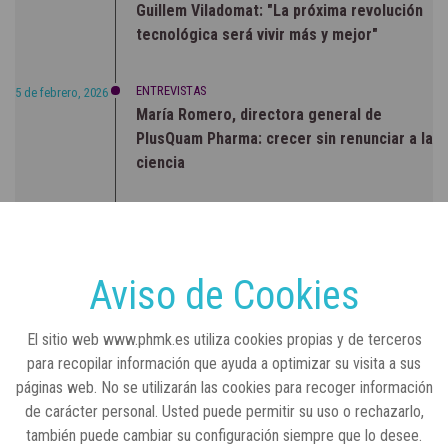
Guillem Viladomat: "La próxima revolución
tecnológica será vivir más y mejor"
ENTREVISTAS
5 de febrero, 2026
María Romero, directora general de
PlusQuam Pharma: crecer sin renunciar a la
ciencia
RSC
23 de julio, 2026
Sanidad publica el primer análisis nacional
sobre la situación de las TCAE en España
Aviso de Cookies
CONCIENCIADOS
6 de junio, 2026
El sitio web www.phmk.es utiliza cookies propias y de terceros
Lilly impulsa "Razones de Peso" para
para recopilar información que ayuda a optimizar su visita a sus
visibilizar la obesidad
páginas web. No se utilizarán las cookies para recoger información
de carácter personal. Usted puede permitir su uso o rechazarlo,
ENTRE BASTIDORES
25 de marzo, 2023
también puede cambiar su configuración siempre que lo desee.