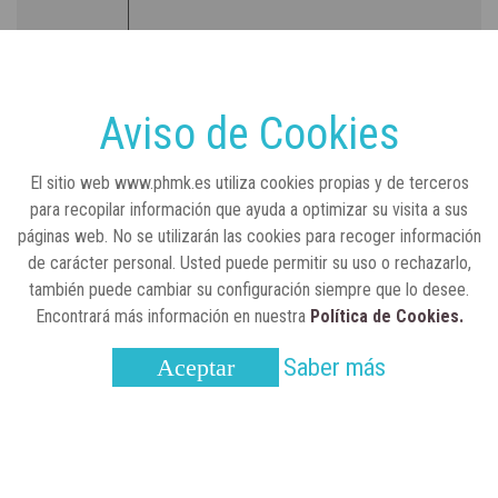
RSC
23 de julio, 2026
Sanidad publica el primer análisis nacional
sobre la situación de las TCAE en España
Aviso de Cookies
CONCIENCIADOS
6 de junio, 2026
El sitio web www.phmk.es utiliza cookies propias y de terceros
Lilly impulsa "Razones de Peso" para
para recopilar información que ayuda a optimizar su visita a sus
visibilizar la obesidad
páginas web. No se utilizarán las cookies para recoger información
de carácter personal. Usted puede permitir su uso o rechazarlo,
ENTRE BASTIDORES
25 de marzo, 2023
también puede cambiar su configuración siempre que lo desee.
Real Academia Nacional de Farmacia: un
Encontrará más información en nuestra
Política de Cookies.
laboratorio de ideas que se ha adaptado a
la sociedad actual
Saber más
Aceptar