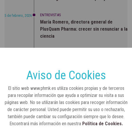
ENTREVISTAS
5 de febrero, 2026
María Romero, directora general de
PlusQuam Pharma: crecer sin renunciar a la
ciencia
RSC
23 de julio, 2026
Sanidad publica el primer análisis nacional
sobre la situación de las TCAE en España
Aviso de Cookies
CONCIENCIADOS
6 de junio, 2026
El sitio web www.phmk.es utiliza cookies propias y de terceros
Lilly impulsa "Razones de Peso" para
para recopilar información que ayuda a optimizar su visita a sus
visibilizar la obesidad
páginas web. No se utilizarán las cookies para recoger información
de carácter personal. Usted puede permitir su uso o rechazarlo,
ENTRE BASTIDORES
25 de marzo, 2023
también puede cambiar su configuración siempre que lo desee.
Real Academia Nacional de Farmacia: un
Encontrará más información en nuestra
Política de Cookies.
laboratorio de ideas que se ha adaptado a