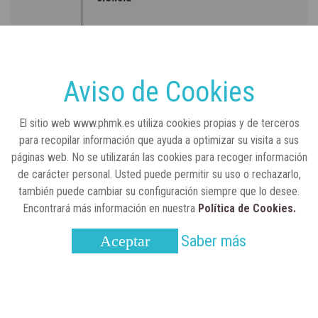
RSC
23 de julio, 2026
Sanidad publica el primer análisis nacional
sobre la situación de las TCAE en España
Aviso de Cookies
CONCIENCIADOS
6 de junio, 2026
El sitio web www.phmk.es utiliza cookies propias y de terceros
Lilly impulsa "Razones de Peso" para
para recopilar información que ayuda a optimizar su visita a sus
visibilizar la obesidad
páginas web. No se utilizarán las cookies para recoger información
de carácter personal. Usted puede permitir su uso o rechazarlo,
ENTRE BASTIDORES
25 de marzo, 2023
también puede cambiar su configuración siempre que lo desee.
Real Academia Nacional de Farmacia: un
Encontrará más información en nuestra
Política de Cookies.
laboratorio de ideas que se ha adaptado a
la sociedad actual
Saber más
Aceptar