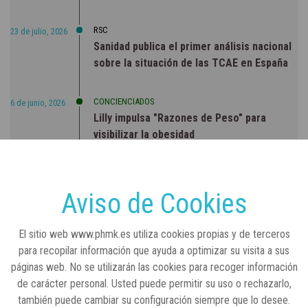
RSC
23 de julio, 2026
Sanidad publica el primer análisis nacional
sobre la situación de las TCAE en España
CONCIENCIADOS
6 de junio, 2026
Lilly impulsa "Razones de Peso" para
visibilizar la obesidad
ENTRE BASTIDORES
25 de marzo, 2023
Real Academia Nacional de Farmacia: un
Aviso de Cookies
laboratorio de ideas que se ha adaptado a
la sociedad actual
El sitio web www.phmk.es utiliza cookies propias y de terceros
para recopilar información que ayuda a optimizar su visita a sus
páginas web. No se utilizarán las cookies para recoger información
de carácter personal. Usted puede permitir su uso o rechazarlo,
también puede cambiar su configuración siempre que lo desee.