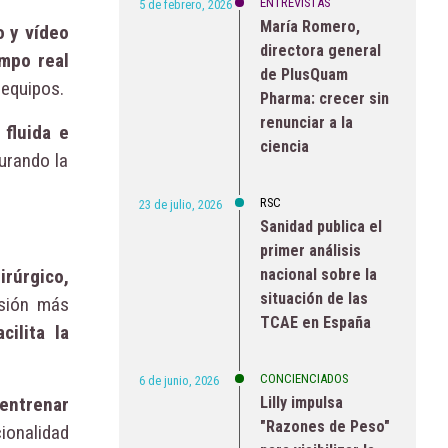
ENTREVISTAS
5 de febrero, 2026
María Romero,
 y vídeo
directora general
empo real
de PlusQuam
 equipos.
Pharma: crecer sin
renunciar a la
 fluida e
ciencia
urando la
RSC
23 de julio, 2026
Sanidad publica el
primer análisis
nacional sobre la
irúrgico,
situación de las
sión más
TCAE en España
acilita la
CONCIENCIADOS
6 de junio, 2026
Lilly impulsa
entrenar
"Razones de Peso"
ionalidad