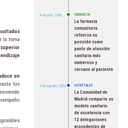
FARMACIA
4 de julio, 2026
La farmacia
comunitaria
esultados
refuerza su
r la toma
posición como
superior
punto de atención
prendizaje
sanitaria más
numeroso y
cercano al paciente
aduce en
hasta los
HOSPITALES
3 de agosto, 2026
omoviendo
La Comunidad de
Madrid comparte su
desempeño
modelo sanitario
de excelencia con
12 delegaciones
sponibles
procedentes de