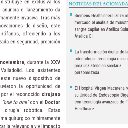
distribuye en exclusiva los
NOTICIAS RELACIONADA
, anuncia el lanzamiento da
Siemens Healthineers lanza al
nimamente invasiva. Tras más
mercado el análisis de muest
novaciones de diseño, este
sangre capilar en Atellica Solu
irófanos, ofreciendo a los
Atellica CI
zada en seguridad, precisión
La transformación digital de l
odontología: tecnología e inn
 noviembre
, durante la
XXV
para una atención sanitaria
Valladolid. Los asistentes
personalizada
 este nuevo dispositivo de
uvieron la oportunidad de
El Hospital Virgen Macarena 
s por el reconocido
cirujano
su Unidad de Endoscopia Dige
s
“one to one”
con el
Doctor
con tecnología avanzada de Fu
Healthcare
n cirugía robótica. Estas
tema quirúrgico mínimamente
ar la relevancia y el impacto