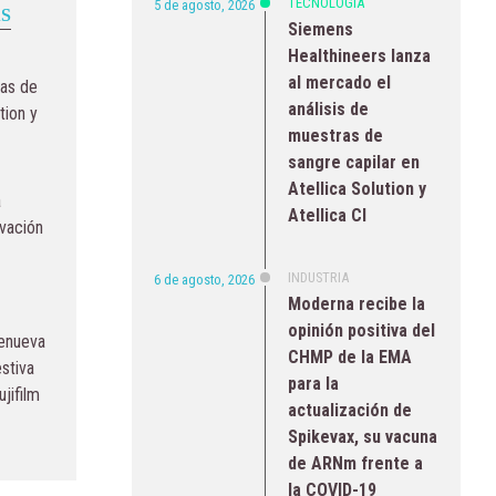
TECNOLOGÍA
5 de agosto, 2026
S
Siemens
Healthineers lanza
al mercado el
ras de
análisis de
tion y
muestras de
sangre capilar en
Atellica Solution y
a
Atellica CI
ovación
INDUSTRIA
6 de agosto, 2026
Moderna recibe la
opinión positiva del
renueva
CHMP de la EMA
stiva
para la
jifilm
actualización de
Spikevax, su vacuna
de ARNm frente a
la COVID-19