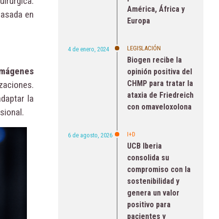
irúrgica.
América, África y
basada en
Europa
LEGISLACIÓN
4 de enero, 2024
Biogen recibe la
imágenes
opinión positiva del
CHMP para tratar la
izaciones.
ataxia de Friedreich
adaptar la
con omaveloxolona
sional.
I+D
6 de agosto, 2026
UCB Iberia
consolida su
compromiso con la
sostenibilidad y
genera un valor
positivo para
pacientes y