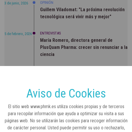
OPINIÓN
3 de junio, 2026
Guillem Viladomat: "La próxima revolución
tecnológica será vivir más y mejor"
ENTREVISTAS
5 de febrero, 2026
María Romero, directora general de
PlusQuam Pharma: crecer sin renunciar a la
ciencia
RSC
23 de julio, 2026
Sanidad publica el primer análisis nacional
sobre la situación de las TCAE en España
Aviso de Cookies
CONCIENCIADOS
6 de junio, 2026
El sitio web www.phmk.es utiliza cookies propias y de terceros
Lilly impulsa "Razones de Peso" para
para recopilar información que ayuda a optimizar su visita a sus
visibilizar la obesidad
páginas web. No se utilizarán las cookies para recoger información
de carácter personal. Usted puede permitir su uso o rechazarlo,