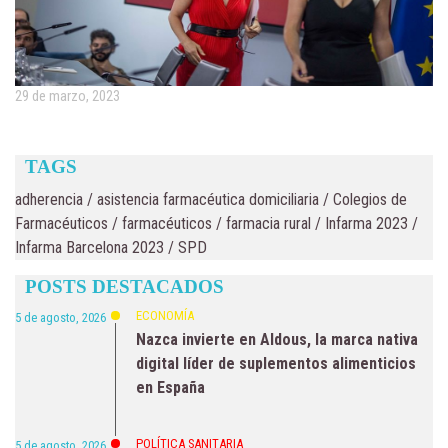
29 de marzo, 2023
TAGS
adherencia
/
asistencia farmacéutica domiciliaria
/
Colegios de
Farmacéuticos
/
farmacéuticos
/
farmacia rural
/
Infarma 2023
/
Infarma Barcelona 2023
/
SPD
POSTS DESTACADOS
ECONOMÍA
5 de agosto, 2026
Nazca invierte en Aldous, la marca nativa
digital líder de suplementos alimenticios
en España
POLÍTICA SANITARIA
5 de agosto, 2026