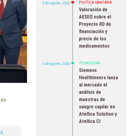
POLÍTICA SANITARIA
5 de agosto, 2026
Valoración de
AESEG sobre el
Proyecto RD de
financiación y
precio de los
medicamentos
TECNOLOGÍA
5 de agosto, 2026
Siemens
Healthineers lanza
al mercado el
análisis de
 de
muestras de
sangre capilar en
Atellica Solution y
Atellica CI
S