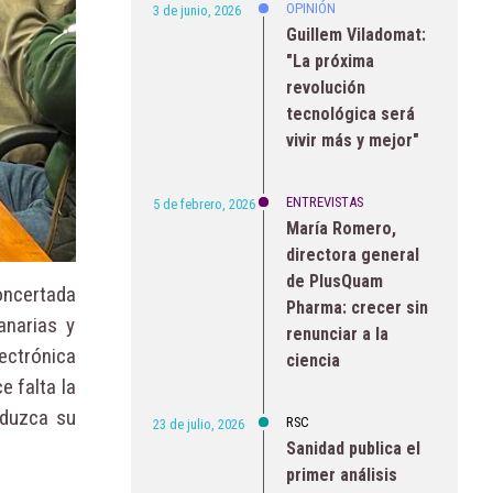
OPINIÓN
3 de junio, 2026
Guillem Viladomat:
"La próxima
revolución
tecnológica será
vivir más y mejor"
ENTREVISTAS
5 de febrero, 2026
María Romero,
directora general
de PlusQuam
oncertada
Pharma: crecer sin
anarias y
renunciar a la
lectrónica
ciencia
e falta la
oduzca su
RSC
23 de julio, 2026
Sanidad publica el
primer análisis