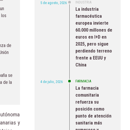
INDUSTRIA
5 de agosto, 2026
 un
La industria
 los
farmacéutica
europea invierte
60.000 millones de
euros en I+D en
2025, pero sigue
anza de
perdiendo terreno
Unión
frente a EEUU y
China
paña se
FARMACIA
4 de julio, 2026
a de la
La farmacia
comunitaria
refuerza su
posición como
 autónoma
punto de atención
anarias y
sanitaria más
numeroso y