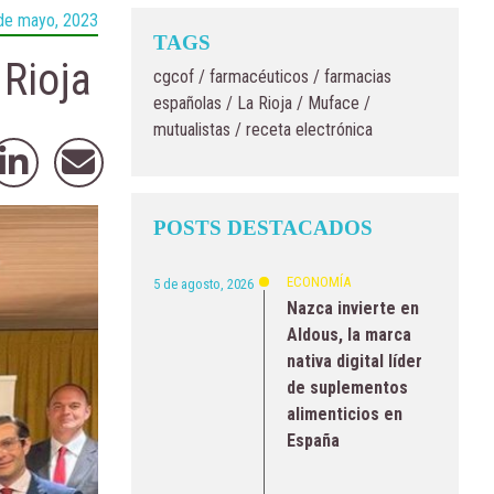
de mayo, 2023
TAGS
 Rioja
cgcof
/
farmacéuticos
/
farmacias
españolas
/
La Rioja
/
Muface
/
mutualistas
/
receta electrónica
POSTS DESTACADOS
ECONOMÍA
5 de agosto, 2026
Nazca invierte en
Aldous, la marca
nativa digital líder
de suplementos
alimenticios en
España