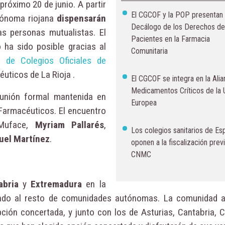
próximo 20 de junio. A partir
El CGCOF y la POP presentan
tónoma riojana
dispensarán
Decálogo de los Derechos de
s personas mutualistas. El
Pacientes en la Farmacia
 ha sido posible gracias al
Comunitaria
 de Colegios Oficiales de
éuticos de La Rioja .
El CGCOF se integra en la Ali
Medicamentos Críticos de la 
eunión formal mantenida en
Europea
e Farmacéuticos. El encuentro
 Muface,
Myriam Pallarés
,
Los colegios sanitarios de Es
uel Martínez
.
oponen a la fiscalización previ
CNMC
abria
y
Extremadura
en la
iendo al resto de comunidades autónomas. La comunidad
ción concertada, y junto con los de Asturias, Cantabria, C