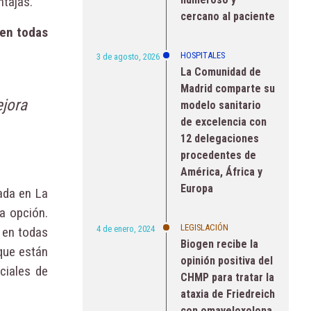
ntajas.
cercano al paciente
 en todas
HOSPITALES
3 de agosto, 2026
La Comunidad de
Madrid comparte su
jora
modelo sanitario
de excelencia con
12 delegaciones
procedentes de
América, África y
Europa
tada en La
a opción.
LEGISLACIÓN
4 de enero, 2024
 en todas
Biogen recibe la
que están
opinión positiva del
ciales de
CHMP para tratar la
ataxia de Friedreich
con omaveloxolona