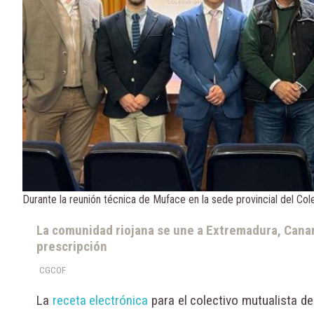
Durante la reunión técnica de Muface en la sede provincial del Col
La comunidad riojana se une a Extremadura, Canar
prescripción
CGCOF
La
receta electrónica
para el colectivo mutualista d