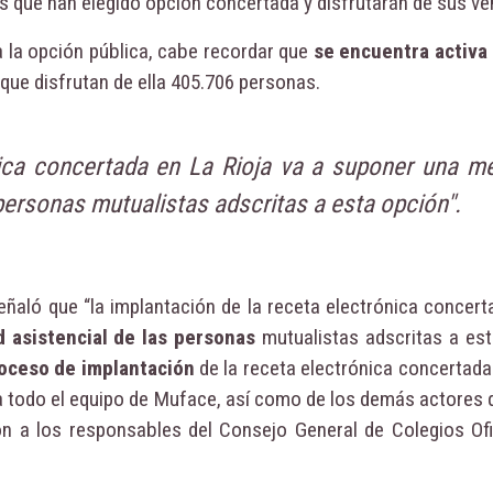
s que han elegido opción concertada y disfrutarán de sus ve
a la opción pública, cabe recordar que
se encuentra activa
o que disfrutan de ella 405.706 personas.
nica concertada en La Rioja va a suponer una me
 personas mutualistas adscritas a esta opción".
señaló que “la implantación de la receta electrónica concer
d asistencial de las personas
mutualistas adscritas a est
roceso de implantación
de la receta electrónica concertada
a todo el equipo de Muface, así como de los demás actores 
ón a los responsables del Consejo General de Colegios Ofi