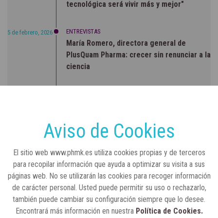
tecnológica será vivir más y mejor"
ENTREVISTAS
5 de febrero, 2026
María Romero, directora general de
PlusQuam Pharma: crecer sin renunciar a la
ciencia
RSC
23 de julio, 2026
Sanidad publica el primer análisis nacional
sobre la situación de las TCAE en España
Aviso de Cookies
CONCIENCIADOS
6 de junio, 2026
El sitio web www.phmk.es utiliza cookies propias y de terceros
Lilly impulsa "Razones de Peso" para
para recopilar información que ayuda a optimizar su visita a sus
visibilizar la obesidad
páginas web. No se utilizarán las cookies para recoger información
de carácter personal. Usted puede permitir su uso o rechazarlo,
ENTRE BASTIDORES
25 de marzo, 2023
también puede cambiar su configuración siempre que lo desee.
Real Academia Nacional de Farmacia: un
Encontrará más información en nuestra
Política de Cookies.