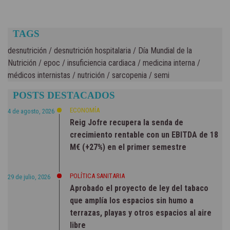
TAGS
desnutrición
/
desnutrición hospitalaria
/
Día Mundial de la
Nutrición
/
epoc
/
insuficiencia cardiaca
/
medicina interna
/
médicos internistas
/
nutrición
/
sarcopenia
/
semi
POSTS DESTACADOS
ECONOMÍA
4 de agosto, 2026
Reig Jofre recupera la senda de
crecimiento rentable con un EBITDA de 18
M€ (+27%) en el primer semestre
POLÍTICA SANITARIA
29 de julio, 2026
Aprobado el proyecto de ley del tabaco
que amplía los espacios sin humo a
terrazas, playas y otros espacios al aire
libre