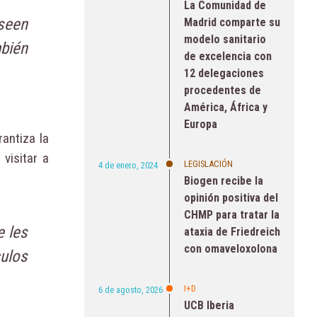
La Comunidad de
seen
Madrid comparte su
modelo sanitario
ién
de excelencia con
12 delegaciones
procedentes de
América, África y
Europa
rantiza la
visitar a
LEGISLACIÓN
4 de enero, 2024
Biogen recibe la
opinión positiva del
CHMP para tratar la
e les
ataxia de Friedreich
con omaveloxolona
culos
I+D
6 de agosto, 2026
UCB Iberia