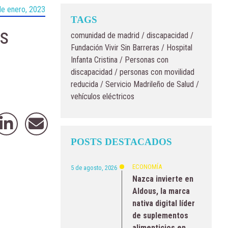
de enero, 2023
TAGS
os
comunidad de madrid
/
discapacidad
/
Fundación Vivir Sin Barreras
/
Hospital
Infanta Cristina
/
Personas con
discapacidad
/
personas con movilidad
reducida
/
Servicio Madrileño de Salud
/
vehículos eléctricos
POSTS DESTACADOS
ECONOMÍA
5 de agosto, 2026
Nazca invierte en
Aldous, la marca
nativa digital líder
de suplementos
alimenticios en