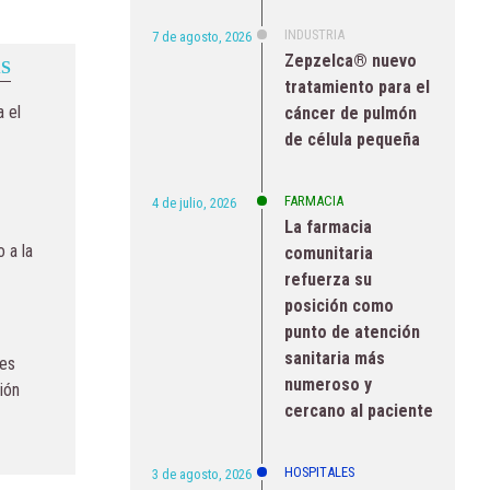
INDUSTRIA
7 de agosto, 2026
Zepzelca® nuevo
S
tratamiento para el
 el
cáncer de pulmón
de célula pequeña
FARMACIA
4 de julio, 2026
La farmacia
 a la
comunitaria
refuerza su
posición como
punto de atención
sanitaria más
res
numeroso y
ión
cercano al paciente
HOSPITALES
3 de agosto, 2026