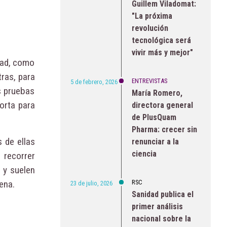
Guillem Viladomat:
"La próxima
revolución
tecnológica será
vivir más y mejor"
idad, como
tras, para
ENTREVISTAS
5 de febrero, 2026
as pruebas
María Romero,
orta para
directora general
de PlusQuam
Pharma: crecer sin
 de ellas
renunciar a la
ciencia
 recorrer
 y suelen
ena.
RSC
23 de julio, 2026
Sanidad publica el
primer análisis
nacional sobre la