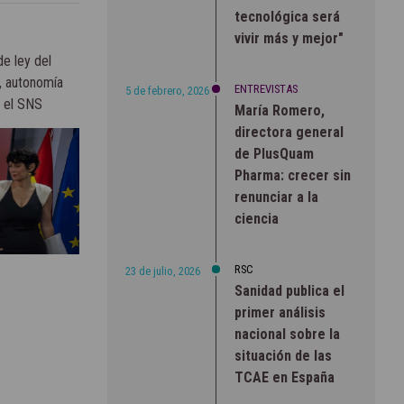
tecnológica será
vivir más y mejor"
e ley del
, autonomía
ENTREVISTAS
5 de febrero, 2026
a el SNS
María Romero,
directora general
de PlusQuam
Pharma: crecer sin
renunciar a la
ciencia
RSC
23 de julio, 2026
Sanidad publica el
primer análisis
nacional sobre la
situación de las
TCAE en España