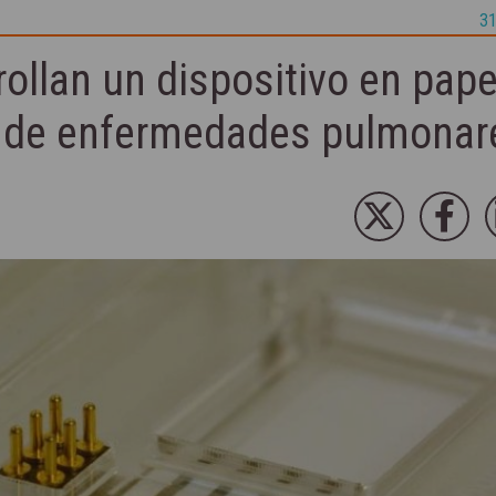
31
rollan un dispositivo en pape
do de enfermedades pulmonar