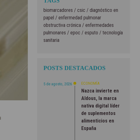
TAGS
biomarcadores
/
csic
/
diagnóstico en
papel
/
enfermedad pulmonar
obstructiva crónica
/
enfermedades
pulmonares
/
epoc
/
esputo
/
tecnología
sanitaria
POSTS DESTACADOS
ECONOMÍA
5 de agosto, 2026
Nazca invierte en
Aldous, la marca
nativa digital líder
de suplementos
n
alimenticios en
España