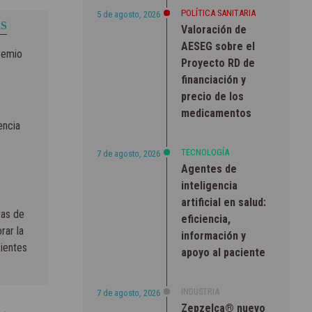
POLÍTICA SANITARIA
5 de agosto, 2026
S
Valoración de
AESEG sobre el
remio
Proyecto RD de
financiación y
precio de los
medicamentos
encia
TECNOLOGÍA
7 de agosto, 2026
Agentes de
inteligencia
artificial en salud:
vas de
eficiencia,
rar la
información y
cientes
apoyo al paciente
INDUSTRIA
7 de agosto, 2026
Zepzelca® nuevo