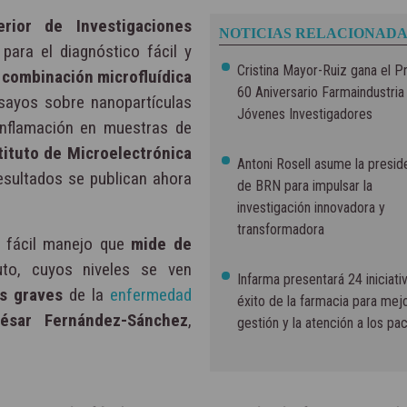
rior de Investigaciones
NOTICIAS RELACIONADA
 para el diagnóstico fácil y
Cristina Mayor-Ruiz gana el P
a
combinación microfluídica
60 Aniversario Farmaindustria
sayos sobre nanopartículas
Jóvenes Investigadores
nflamación en muestras de
tituto de Microelectrónica
Antoni Rosell asume la presid
sultados se publican ahora
de BRN para impulsar la
investigación innovadora y
transformadora
e fácil manejo que
mide de
o, cuyos niveles se ven
Infarma presentará 24 iniciati
s graves
de la
enfermedad
éxito de la farmacia para mejo
ésar Fernández-Sánchez
,
gestión y la atención a los pa