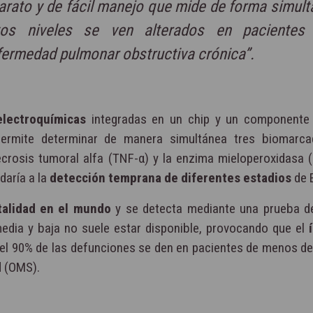
barato y de fácil manejo que mide de forma simul
yos niveles se ven alterados en pacientes
fermedad pulmonar obstructiva crónica”.
electroquímicas
integradas en un chip y un componente
permite determinar de manera simultánea tres biomarc
 necrosis tumoral alfa (TNF-α) y la enzima mieloperoxidasa
daría a la
detección temprana de diferentes estadios
de 
talidad en el mundo
y se detecta mediante una prueba d
media y baja no suele estar disponible, provocando que el
el 90% de las defunciones se den en pacientes de menos de
d
(OMS).