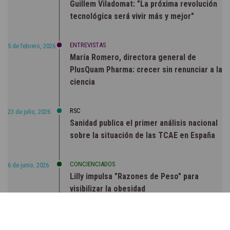
Guillem Viladomat: "La próxima revolución
tecnológica será vivir más y mejor"
ENTREVISTAS
5 de febrero, 2026
María Romero, directora general de
PlusQuam Pharma: crecer sin renunciar a la
ciencia
RSC
23 de julio, 2026
Sanidad publica el primer análisis nacional
sobre la situación de las TCAE en España
CONCIENCIADOS
6 de junio, 2026
Lilly impulsa "Razones de Peso" para
visibilizar la obesidad
ENTRE BASTIDORES
25 de marzo, 2023
Real Academia Nacional de Farmacia: un