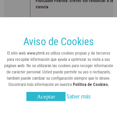
PlusQuam Pharma: crecer sin renunciar a la
ciencia
RSC
23 de julio, 2026
Sanidad publica el primer análisis nacional
sobre la situación de las TCAE en España
Aviso de Cookies
CONCIENCIADOS
6 de junio, 2026
El sitio web www.phmk.es utiliza cookies propias y de terceros
Lilly impulsa "Razones de Peso" para
para recopilar información que ayuda a optimizar su visita a sus
visibilizar la obesidad
páginas web. No se utilizarán las cookies para recoger información
de carácter personal. Usted puede permitir su uso o rechazarlo,
ENTRE BASTIDORES
25 de marzo, 2023
también puede cambiar su configuración siempre que lo desee.
Real Academia Nacional de Farmacia: un
Encontrará más información en nuestra
Política de Cookies.
laboratorio de ideas que se ha adaptado a
la sociedad actual
Saber más
Aceptar