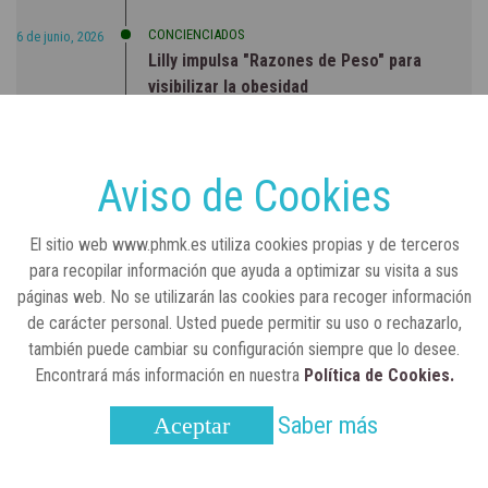
CONCIENCIADOS
6 de junio, 2026
Lilly impulsa "Razones de Peso" para
visibilizar la obesidad
ENTRE BASTIDORES
25 de marzo, 2023
Real Academia Nacional de Farmacia: un
Aviso de Cookies
laboratorio de ideas que se ha adaptado a
la sociedad actual
El sitio web www.phmk.es utiliza cookies propias y de terceros
para recopilar información que ayuda a optimizar su visita a sus
páginas web. No se utilizarán las cookies para recoger información
de carácter personal. Usted puede permitir su uso o rechazarlo,
también puede cambiar su configuración siempre que lo desee.
Encontrará más información en nuestra
Política de Cookies.
Saber más
Aceptar