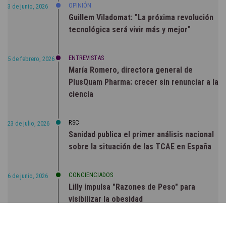
OPINIÓN
3 de junio, 2026
Guillem Viladomat: "La próxima revolución
tecnológica será vivir más y mejor"
ENTREVISTAS
5 de febrero, 2026
María Romero, directora general de
PlusQuam Pharma: crecer sin renunciar a la
ciencia
RSC
23 de julio, 2026
Sanidad publica el primer análisis nacional
sobre la situación de las TCAE en España
CONCIENCIADOS
6 de junio, 2026
Lilly impulsa "Razones de Peso" para
visibilizar la obesidad