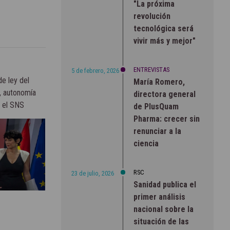
"La próxima
revolución
tecnológica será
vivir más y mejor"
ENTREVISTAS
5 de febrero, 2026
e ley del
María Romero,
, autonomía
directora general
a el SNS
de PlusQuam
Pharma: crecer sin
renunciar a la
ciencia
RSC
23 de julio, 2026
Sanidad publica el
primer análisis
nacional sobre la
situación de las