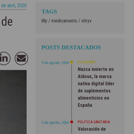
 de abril, 2020
TAGS
 de
lilly
/
medicamento
/
sitryx
POSTS DESTACADOS
ECONOMÍA
5 de agosto, 2026
Nazca invierte en
Aldous, la marca
nativa digital líder
de suplementos
alimenticios en
España
POLÍTICA SANITARIA
5 de agosto, 2026
Valoración de