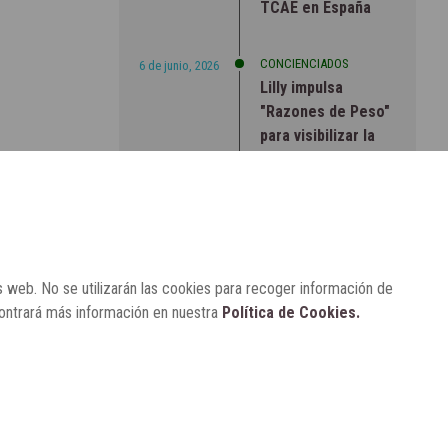
TCAE en España
CONCIENCIADOS
6 de junio, 2026
Lilly impulsa
"Razones de Peso"
para visibilizar la
obesidad
ENTRE BASTIDORES
25 de marzo, 2023
Real Academia
Nacional de
Farmacia: un
s web. No se utilizarán las cookies para recoger información de
laboratorio de
contrará más información en nuestra
Política de Cookies.
ideas que se ha
adaptado a la
sociedad actual