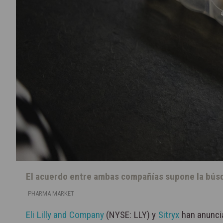
El acuerdo entre ambas compañías supone la bú
PHARMA MARKET
Eli Lilly and Company
(NYSE: LLY) y
Sitryx
han anunci