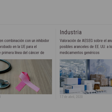
Industria
en combinación con un inhibidor
Valoración de AESEG sobre el an
robado en la UE para el
posibles aranceles de EE. UU. a l
e primera línea del cáncer de
medicamentos genéricos
o RE positivo
0
17 de abril, 2020