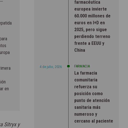
farmacéutica
europea invierte
60.000 millones de
euros en I+D en
epatida
2025, pero sigue
perdiendo terreno
para
frente a EEUU y
ntos
China
Europa
FARMACIA
4 de julio, 2026
rimera
La farmacia
comunitaria
sión
refuerza su
ar en
posición como
punto de atención
sanitaria más
numeroso y
cercano al paciente
 Sitryx y