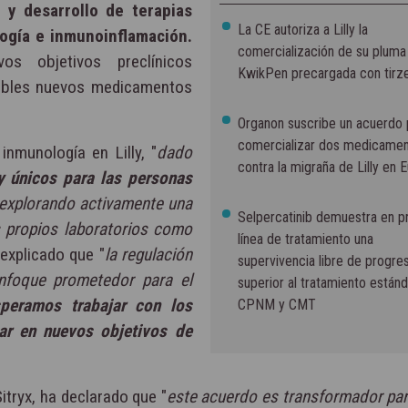
n y desarrollo de terapias
La CE autoriza a Lilly la
gía e inmunoinflamación.
comercialización de su pluma
os objetivos preclínicos
KwikPen precargada con tirz
osibles nuevos medicamentos
Organon suscribe un acuerdo 
comercializar dos medicame
 inmunología en Lilly, "
dado
contra la migraña de Lilly en 
y únicos para las personas
explorando activamente una
Selpercatinib demuestra en p
s propios laboratorios como
línea de tratamiento una
 explicado que "
la regulación
supervivencia libre de progre
nfoque prometedor para el
superior al tratamiento estánd
peramos trabajar con los
CPNM y CMT
zar en nuevos objetivos de
Sitryx, ha declarado que "
este acuerdo es transformador para