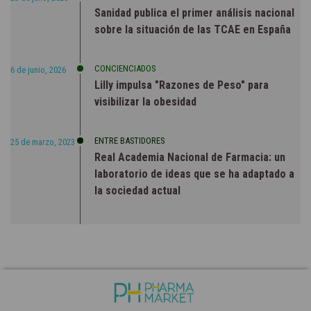
Sanidad publica el primer análisis nacional
sobre la situación de las TCAE en España
CONCIENCIADOS
6 de junio, 2026
Lilly impulsa "Razones de Peso" para
visibilizar la obesidad
ENTRE BASTIDORES
25 de marzo, 2023
Real Academia Nacional de Farmacia: un
Aviso de Cookies
laboratorio de ideas que se ha adaptado a
la sociedad actual
El sitio web www.phmk.es utiliza cookies propias y de terceros
para recopilar información que ayuda a optimizar su visita a sus
páginas web. No se utilizarán las cookies para recoger información
de carácter personal. Usted puede permitir su uso o rechazarlo,
también puede cambiar su configuración siempre que lo desee.
Encontrará más información en nuestra
Política de Cookies.