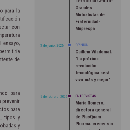
Territorial Centro-
Grandes
o para la
Mutualistas de
ificación
Fraternidad-
ectar con
Muprespa
mperatura
l ensayo,
OPINIÓN
3 de junio, 2026
ermitiría
Guillem Viladomat:
"La próxima
istente de
revolución
tecnológica será
vivir más y mejor"
ando para
ENTREVISTAS
5 de febrero, 2026
o prevenir
María Romero,
uctos para
directora general
de PlusQuam
, tipos y
Pharma: crecer sin
probadas y