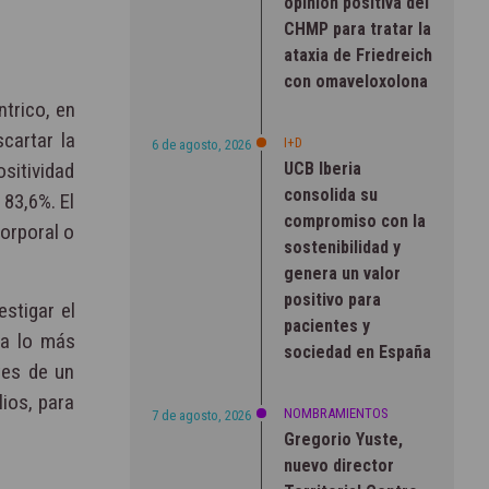
opinión positiva del
CHMP para tratar la
ataxia de Friedreich
con omaveloxolona
trico, en
cartar la
I+D
6 de agosto, 2026
UCB Iberia
sitividad
consolida su
 83,6%. El
compromiso con la
orporal o
sostenibilidad y
genera un valor
positivo para
estigar el
pacientes y
ja lo más
sociedad en España
tes de un
ios, para
NOMBRAMIENTOS
7 de agosto, 2026
Gregorio Yuste,
nuevo director