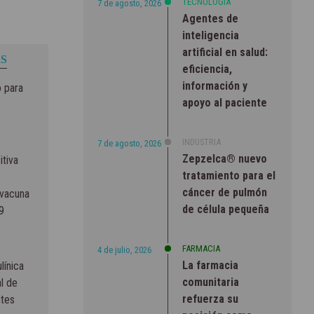
TECNOLOGÍA
7 de agosto, 2026
Agentes de
inteligencia
artificial en salud:
S
eficiencia,
información y
 para
apoyo al paciente
INDUSTRIA
7 de agosto, 2026
Zepzelca® nuevo
itiva
tratamiento para el
cáncer de pulmón
 vacuna
de célula pequeña
9
FARMACIA
4 de julio, 2026
La farmacia
línica
comunitaria
l de
refuerza su
ntes