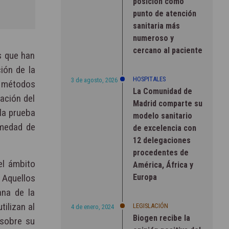
posición como
punto de atención
sanitaria más
numeroso y
cercano al paciente
s que han
ción de la
HOSPITALES
3 de agosto, 2026
s métodos
La Comunidad de
uación del
Madrid comparte su
 la prueba
modelo sanitario
rmedad de
de excelencia con
12 delegaciones
procedentes de
el ámbito
América, África y
Europa
 Aquellos
ana de la
ilizan al
LEGISLACIÓN
4 de enero, 2024
Biogen recibe la
 sobre su