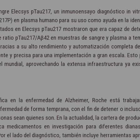
ngre Elecsys pTau217, un inmunoensayo diagnóstico in vitr
 (217P) en plasma humano para su uso como ayuda en la ident
entados en Elecsys pTau217 mostraron que era capaz de det
que ratio pTau217/Αβ42 en muestras de sangre y plasma a te
racias a su alto rendimiento y automatización completa de
te y precisa para una implementación a gran escala. Esto p
vel mundial, aprovechando la extensa infraestructura ya ex
fica en la enfermedad de Alzheimer, Roche está trabaj
nfermedad de forma temprana, con el fin de detener o inclus
sonas sean quienes son. En la actualidad, la cartera de prod
a medicamentos en investigación para diferentes dianas
Por el lado del diagnóstico, también incluye herramientas a