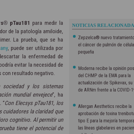
ys® pTau181
para medir la
NOTICIAS RELACIONADA
dor de la patología amiloide,
Zepzelca® nuevo tratamiento
eimer. La prueba, que se ha
el cáncer de pulmón de célula
pany
, puede ser utilizada por
pequeña
descartar la enfermedad de
odría evitar la necesidad de
Moderna recibe la opinión pos
s con resultado negativo.
del CHMP de la EMA para la
actualización de Spikevax, su
 sociedad y los sistemas
de ARNm frente a la COVID-1
ación mundial envejece
”, ha
. “
Con Elecsys pTau181, los
Allergan Aesthetics recibe la
s cuidadores la claridad que
aprobación de toxina trenibotu
oro cognitivo. Al permitir un
tipo E para la mejoría tempora
rueba tiene el potencial de
las líneas glabelares en pacie