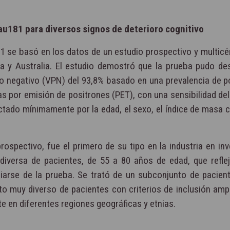
Tau181 para diversos signos de deterioro cognitivo
1 se basó en los datos de un estudio prospectivo y multicén
pa y Australia. El estudio demostró que la prueba pudo des
o negativo (VPN) del 93,8% basado en una prevalencia de po
s por emisión de positrones (PET), con una sensibilidad del
ctado mínimamente por la edad, el sexo, el índice de masa c
rospectivo, fue el primero de su tipo en la industria en inv
 diversa de pacientes, de 55 a 80 años de edad, que refle
ciarse de la prueba. Se trató de un subconjunto de pacien
o muy diverso de pacientes con criterios de inclusión ampl
te en diferentes regiones geográficas y etnias.