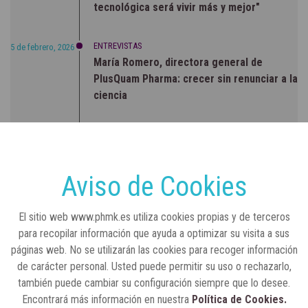
tecnológica será vivir más y mejor"
ENTREVISTAS
5 de febrero, 2026
María Romero, directora general de
PlusQuam Pharma: crecer sin renunciar a la
ciencia
RSC
23 de julio, 2026
Sanidad publica el primer análisis nacional
sobre la situación de las TCAE en España
Aviso de Cookies
CONCIENCIADOS
6 de junio, 2026
El sitio web www.phmk.es utiliza cookies propias y de terceros
Lilly impulsa "Razones de Peso" para
para recopilar información que ayuda a optimizar su visita a sus
visibilizar la obesidad
páginas web. No se utilizarán las cookies para recoger información
de carácter personal. Usted puede permitir su uso o rechazarlo,
ENTRE BASTIDORES
25 de marzo, 2023
también puede cambiar su configuración siempre que lo desee.
Real Academia Nacional de Farmacia: un
Encontrará más información en nuestra
Política de Cookies.